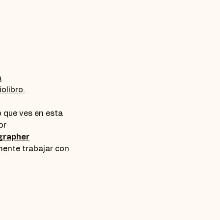
a
olibro.
o que ves en esta
or
grapher
ente trabajar con