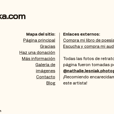
ka.com
Mapa del sitio:
Enlaces externos:
Página principal
Compra mi libro de poesí
Gracias
Escucha y compra mi audi
Haz una donación
Más información
Todas las fotos de retrat
Galería de
página fueron tomadas p
imágenes
@nathalie.lesniak.photo
Contacto
¡Recomiendo encarecidam
Blog
este artista!
m