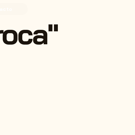
acto
roca"