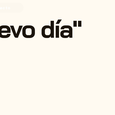
acto
evo día"