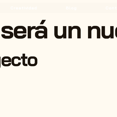
Creatividad
Blog
Cont
será un nu
yecto