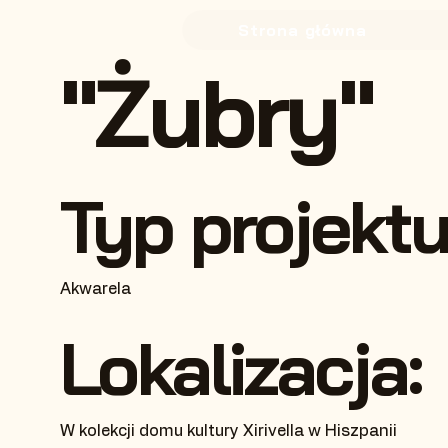
Strona główna
"Żubry"
Typ projekt
Akwarela
Lokalizacja:
W kolekcji domu kultury Xirivella w Hiszpanii